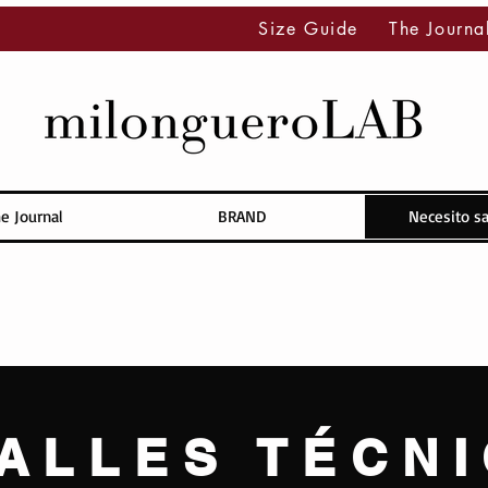
Size Guide
The Journa
e Journal
BRAND
Necesito s
ALLES TÉCN