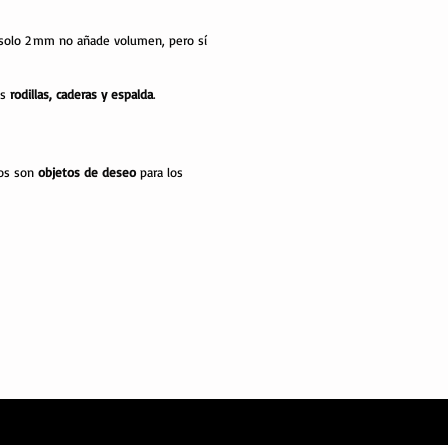
de solo 2 mm no añade volumen, pero sí
us
rodillas, caderas y espalda
.
nos son
objetos de deseo
para los