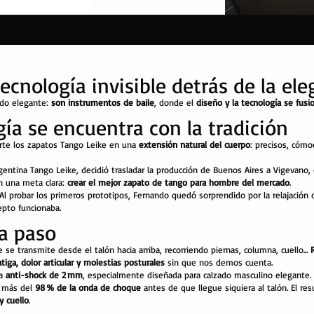
ecnología invisible detrás de la ele
do elegante:
son instrumentos de baile
, donde el
diseño y la tecnología se fusi
ía se encuentra con la tradición
rte los zapatos Tango Leike en una
extensión natural del cuerpo
: precisos, cóm
gentina Tango Leike, decidió trasladar la producción de Buenos Aires a Vigevano,
on una meta clara:
crear el mejor zapato de tango para hombre del mercado
.
. Al probar los primeros prototipos, Fernando quedó sorprendido por la relajación 
cepto funcionaba.
a paso
 se transmite desde el talón hacia arriba, recorriendo piernas, columna, cuello...
atiga, dolor articular y molestias posturales
sin que nos demos cuenta.
la
anti-shock de 2 mm
, especialmente diseñada para calzado masculino elegante.
a más del
98 % de la onda de choque
antes de que llegue siquiera al talón. El re
y cuello
.