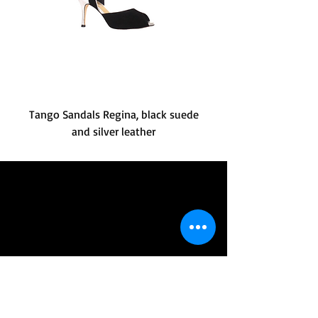
Tango Sandals Regina, black suede
and silver leather
Tango Leike Pret-a-Porter collection at
tangoleike.com