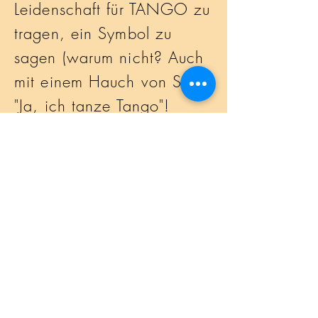
Leidenschaft für TANGO zu
tragen, ein Symbol zu
sagen (warum nicht? Auch
mit einem Hauch von Stolz)
"Ja, ich tanze Tango"!
Mehr Info