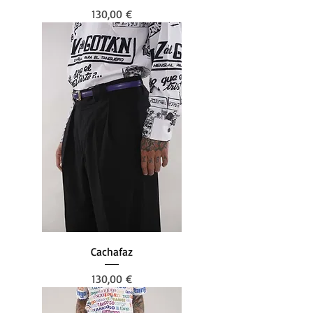
Preis
130,00 €
Cachafaz
Preis
130,00 €